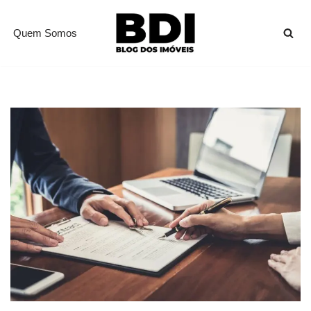
Quem Somos
Pular
para
o
conteúdo