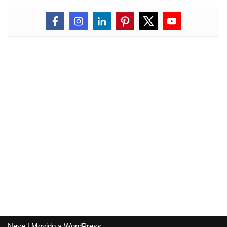
Neve
| Movido a
WordPress