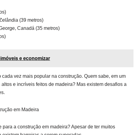
os)
Zelândia (39 metros)
 George, Canadá (35 metros)
os)
 imóveis e economizar
do cada vez mais popular na construção. Quem sabe, em um
altos e incríveis feitos de madeira? Mas existem desafios a
es.
strução em Madeira
e para a construção em madeira? Apesar de ter muitos
da existem barreiras a serem superadas.